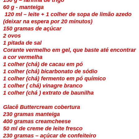
150 g – farinha de trigo
60 g - manteiga
120 ml – leite + 1 colher de sopa de limão azedo
(deixar na espera por 20 minutos)
150 gramas de açúcar
2 ovos
1 pitada de sal
Corante vermelho em gel, que baste até encontrar
a cor vermelha
1 colher (chá) de cacau em pó
1 colher (chá) bicarbonato de sódio
1 colher (chá) fermento em pó químico
1 colher ( chá) vinagre branco
1 colher (chá ) extrato de baunilha
Glacê Buttercream cobertura
230 gramas manteiga
400 gramas creamcheese
50 ml de creme de leite fresco
230 gramas – açúcar de confeiteiro