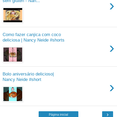
›
sem gluten - Nan...
Como fazer canjica com coco
deliciosa | Nancy Neide #shorts
›
Bolo aniversário delicioso|
Nancy Neide #short
›
›
Página inicial