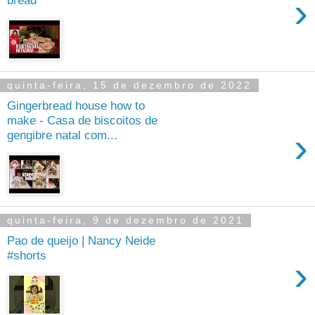
›
bread
quinta-feira, 15 de dezembro de 2022
Gingerbread house how to
make - Casa de biscoitos de
›
gengibre natal com...
quinta-feira, 9 de dezembro de 2021
Pao de queijo | Nancy Neide
#shorts
›