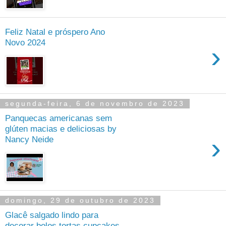
Feliz Natal e próspero Ano
Novo 2024
›
segunda-feira, 6 de novembro de 2023
Panquecas americanas sem
glúten macias e deliciosas by
›
Nancy Neide
domingo, 29 de outubro de 2023
Glacê salgado lindo para
decorar bolos tortas cupcakes