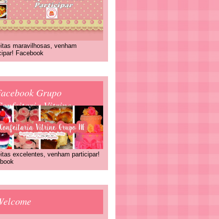
itas maravilhosas, venham
icipar! Facebook
Facebook Grupo
onfeitaria Vitrine
itas excelentes, venham participar!
book
Welcome