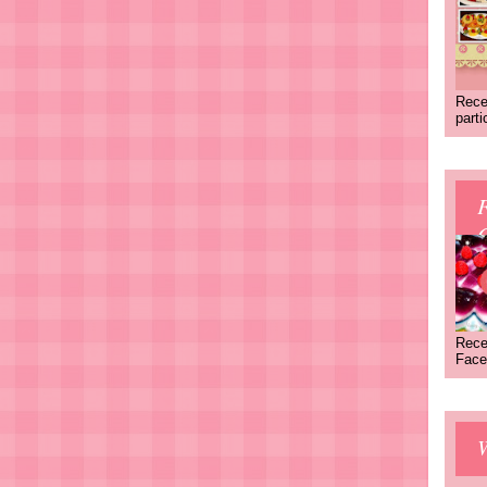
Rece
part
C
Rece
Face