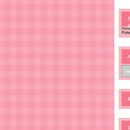
P
Visit
Pinte
A
V