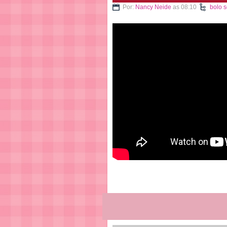
Por:
Nancy Neide
as 08:10
bolo 