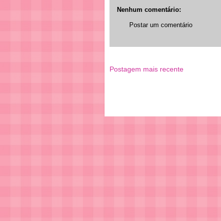
Nenhum comentário:
Postar um comentário
Postagem mais recente