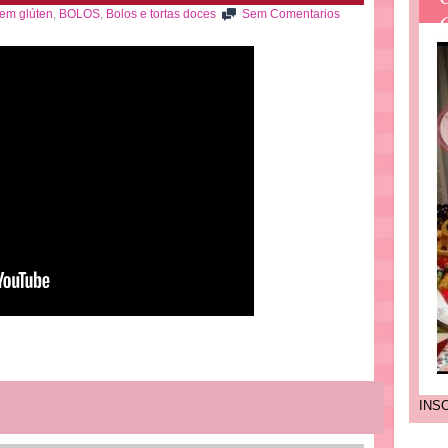
sem glúten
,
BOLOS
,
Bolos e tortas doces
Sem Comentarios
INS