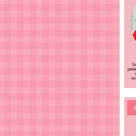
So
peda
es
S