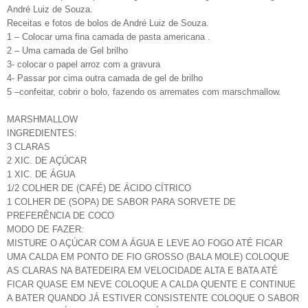
André Luiz de Souza.
Receitas e fotos de bolos de André Luiz de Souza.
1 – Colocar uma fina camada de pasta americana .
2 – Uma camada de Gel brilho
3- colocar o papel arroz com a gravura
4- Passar por cima outra camada de gel de brilho
5 –confeitar, cobrir o bolo, fazendo os arremates com marschmallow.
MARSHMALLOW
INGREDIENTES:
3 CLARAS
2 XIC. DE AÇÚCAR
1 XIC. DE ÁGUA
1/2 COLHER DE (CAFÉ) DE ÁCIDO CÍTRICO
1 COLHER DE (SOPA) DE SABOR PARA SORVETE DE
PREFERÊNCIA DE COCO
MODO DE FAZER:
MISTURE O AÇÚCAR COM A ÁGUA E LEVE AO FOGO ATÉ FICAR
UMA CALDA EM PONTO DE FIO GROSSO (BALA MOLE) COLOQUE
AS CLARAS NA BATEDEIRA EM VELOCIDADE ALTA E BATA ATÉ
FICAR QUASE EM NEVE COLOQUE A CALDA QUENTE E CONTINUE
A BATER QUANDO JÁ ESTIVER CONSISTENTE COLOQUE O SABOR