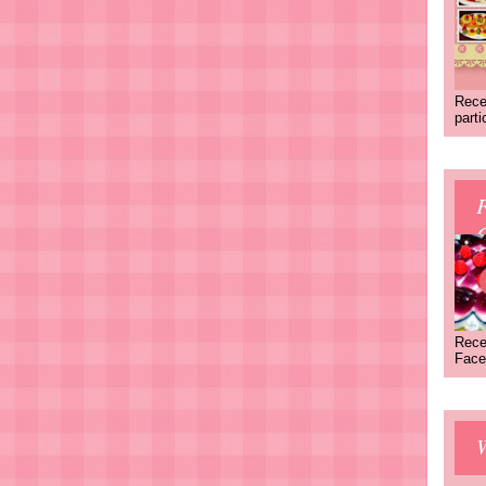
Rece
part
C
Rece
Face