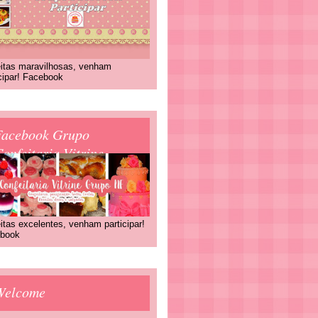
itas maravilhosas, venham
icipar! Facebook
Facebook Grupo
onfeitaria Vitrine
itas excelentes, venham participar!
book
Welcome