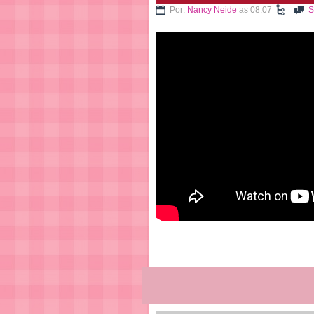
Por:
Nancy Neide
as 08:07
S