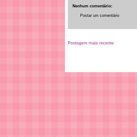
Nenhum comentário:
Postar um comentário
Postagem mais recente