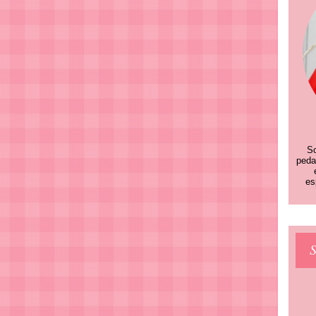
So
peda
es
S