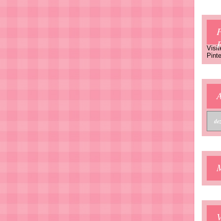
P
Visit
Pinte
A
V