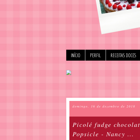
INÍCIO
PERFIL
RECEITAS DOCES
domingo, 16 de dezembro de 2018
Picolé fudge chocolat
Popsicle - Nancy ...