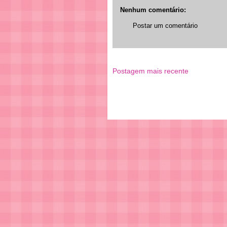
Nenhum comentário:
Postar um comentário
Postagem mais recente