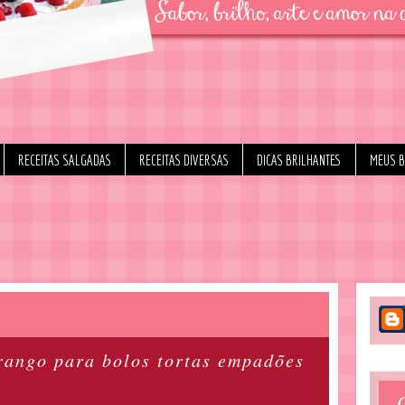
RECEITAS SALGADAS
RECEITAS DIVERSAS
DICAS BRILHANTES
MEUS 
rango para bolos tortas empadões
.