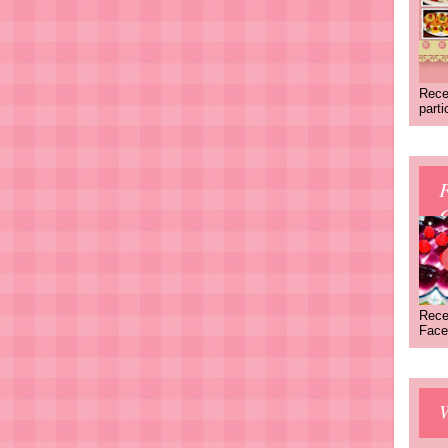
Rece
part
C
Rece
Face