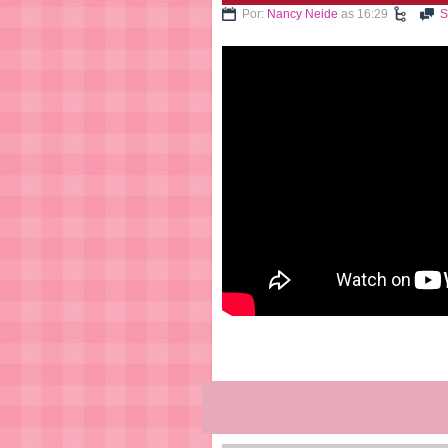
Por:
Nancy Neide
as 16:29
S