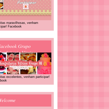
itas maravilhosas, venham
icipar! Facebook
Facebook Grupo
onfeitaria Vitrine
itas excelentes, venham participar!
book
Welcome