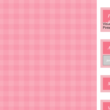
P
Visit
Pinte
A
V