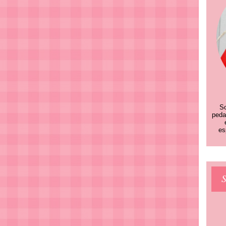
So
peda
es
S