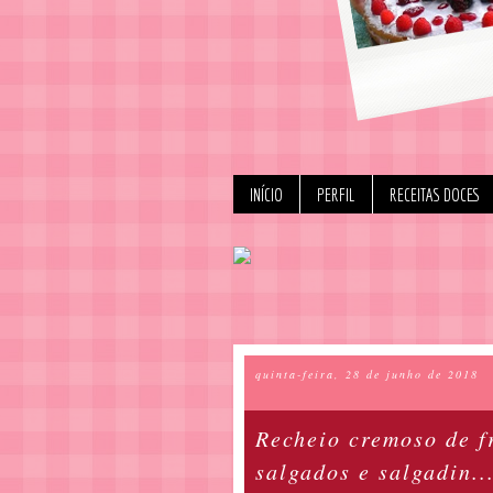
INÍCIO
PERFIL
RECEITAS DOCES
quinta-feira, 28 de junho de 2018
Recheio cremoso de f
salgados e salgadin..