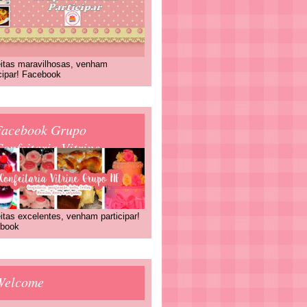
itas maravilhosas, venham
icipar! Facebook
Facebook Grupo
onfeitaria Vitrine
itas excelentes, venham participar!
book
Welcome