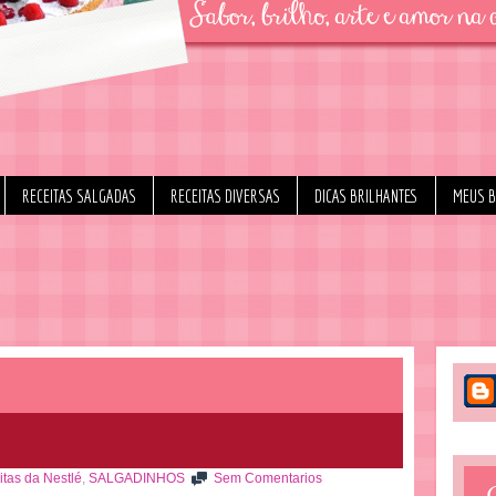
RECEITAS SALGADAS
RECEITAS DIVERSAS
DICAS BRILHANTES
MEUS 
tas da Nestlé
,
SALGADINHOS
Sem Comentarios