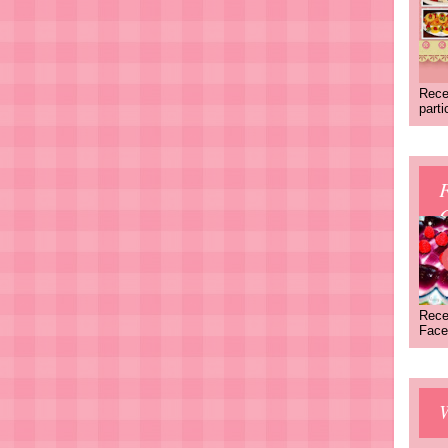
Rece
part
C
Rece
Face