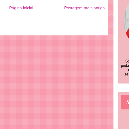
Página inicial
Postagem mais antiga
So
peda
es
S