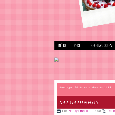
INÍCIO
PERFIL
RECEITAS DOCES
domingo, 10 de novembro de 2013
SALGADINHOS
Por:
Nancy Franco
as 14:00
Recei