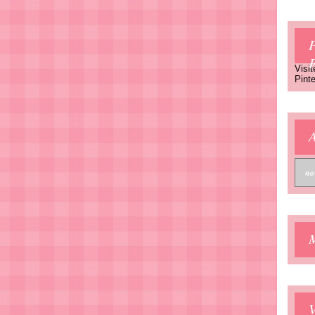
P
Visit
Pinte
A
V