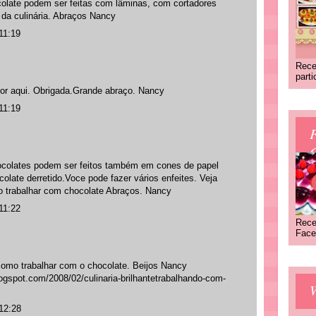
colate podem ser feitas com lâminas, com cortadores
 da culinária. Abraços Nancy
11:19
Rece
part
or aqui. Obrigada.Grande abraço. Nancy
11:19
C
hocolates podem ser feitos também em cones de papel
late derretido.Voce pode fazer vários enfeites. Veja
o trabalhar com chocolate Abraços. Nancy
11:22
Rece
Face
 como trabalhar com o chocolate. Beijos Nancy
ogspot.com/2008/02/culinaria-brilhantetrabalhando-com-
12:28