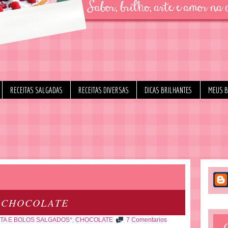
RECEITAS SALGADAS
RECEITAS DIVERSAS
DICAS BRILHANTES
MEUS 
1
 CHOCOLATE
TA E BOLOS SALGADOS*
,
CHOCOLATE
7 Comentarios