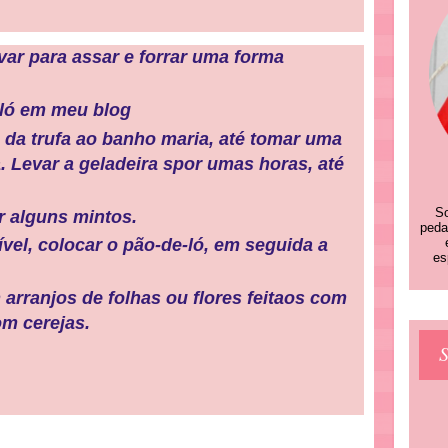
evar para assar e forrar uma forma
 ló em meu blog
 da trufa ao banho maria, até tomar uma
. Levar a geladeira spor umas horas, até
So
r alguns mintos.
peda
el, colocar o pão-de-ló, em seguida a
es
arranjos de folhas ou flores feitaos com
om cerejas.
S