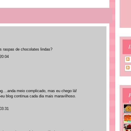
I
s raspas de chocolates lindas?
20:04
og....anda meio complicado, mas eu chego lá!
Seu blog continua cada dia mais maravilhoso.
B
03:31