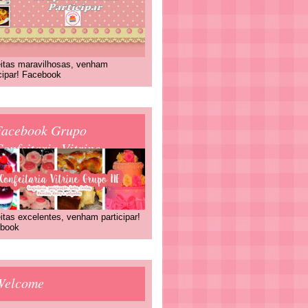
itas maravilhosas, venham
icipar! Facebook
Facebook Grupo
onfeitaria Vitrine
itas excelentes, venham participar!
book
Welcome