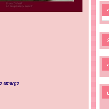
P
io amargo