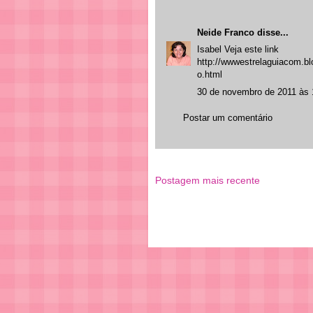
Neide Franco
disse...
Isabel Veja este link
http://wwwestrelaguiacom.bl
o.html
30 de novembro de 2011 às 
Postar um comentário
Postagem mais recente