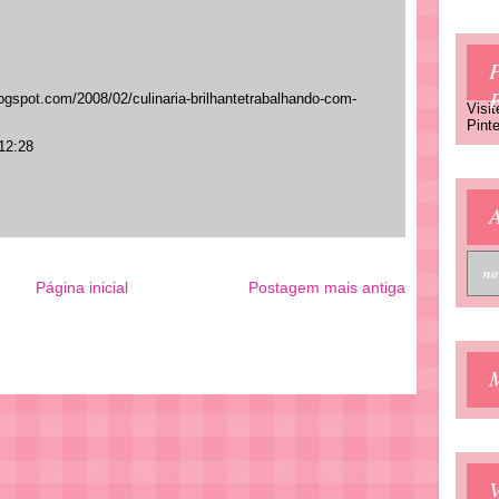
P
ogspot.com/2008/02/culinaria-brilhantetrabalhando-com-
Visit
Pinte
12:28
A
Página inicial
Postagem mais antiga
V