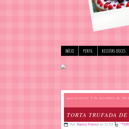
INÍCIO
PERFIL
RECEITAS DOCES
quarta-feira, 9 de novembro de 201
TORTA TRUFADA DE
Por:
Nancy Franco
as 11:53
*TOR